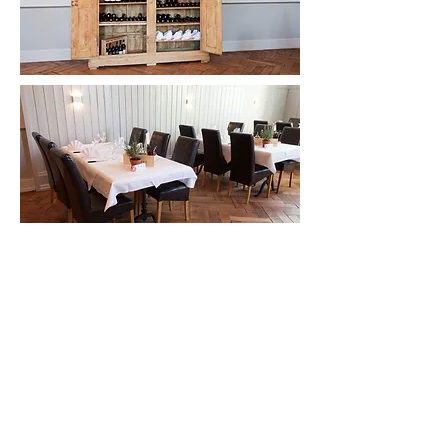
.
Ristorante Biondo
Bielstrasse 2
2543 Lengnau
Tel:
+41 (0)32 631 17 77
info@dabiondo.ch